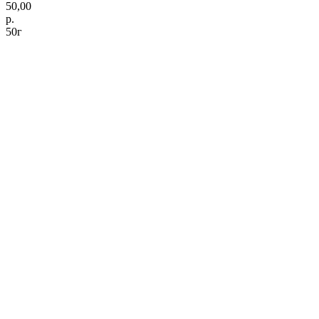
50,00
р.
50г